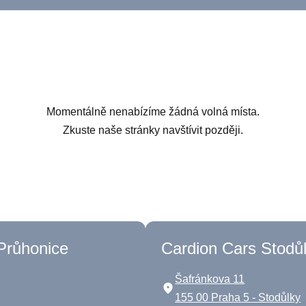
Momentálně nenabízíme žádná volná místa.
Zkuste naše stránky navštívit později.
Průhonice
Cardion Cars Stodů
Šafránkova 11
155 00 Praha 5 - Stodůlky