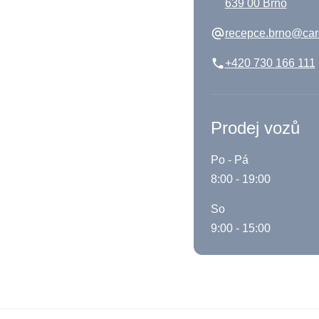
639 00 Brno
recepce.brno@car
+420 730 166 111
Prodej vozů
Po - Pá
8:00 - 19:00
So
9:00 - 15:00