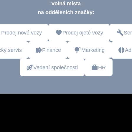
Volná místa
na odděleních značky:
Prodej nové vozy
Prodej ojeté vozy
Ser
ký servis
Finance
Marketing
Adm
Vedení společnosti
HR