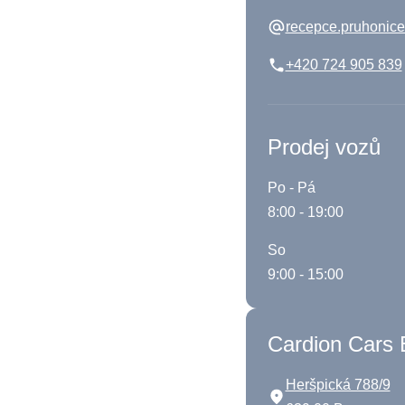
recepce.pruhonic
+420 724 905 839
Prodej vozů
Po - Pá
8:00 - 19:00
So
9:00 - 15:00
Cardion Cars 
Heršpická 788/9