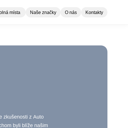
olná místa
Naše značky
O nás
Kontakty
še zkušenosti z Auto
chom byli blíže našim