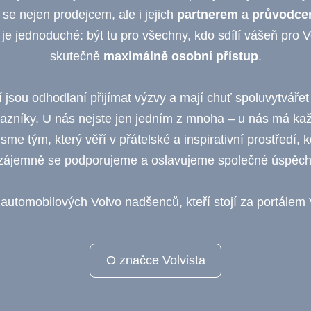
 se nejen prodejcem, ale i jejich
partnerem
a
průvodcem
 je jednoduché: být tu pro všechny, kdo sdílí vášeň pro V
skutečně
maximálně osobní přístup
.
í jsou odhodlaní přijímat výzvy a mají chuť spoluvytvářet
azníky. U nás nejste jen jedním z mnoha – u nás má každ
sme tým, který věří v přátelské a inspirativní prostředí,
zájemně se podporujeme a oslavujeme společné úspěch
utomobilových Volvo nadšenců, kteří stojí za portálem 
O značce Volvista