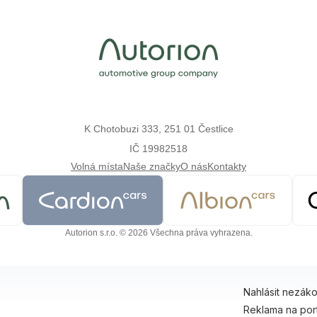
K Chotobuzi 333, 251 01 Čestlice
IČ 19982518
Volná místa
Naše značky
O nás
Kontakty
Autorion s.r.o. © 2026 Všechna práva vyhrazena.
Nahlásit nezák
Reklama na por