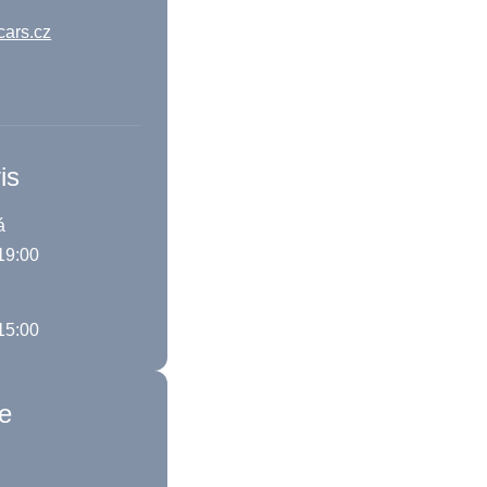
cars.cz
is
á
 19:00
 15:00
ce