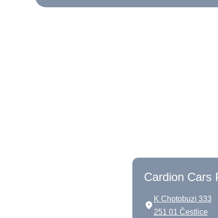
Cardion Cars 
K Chotobuzi 333
251 01 Čestlice