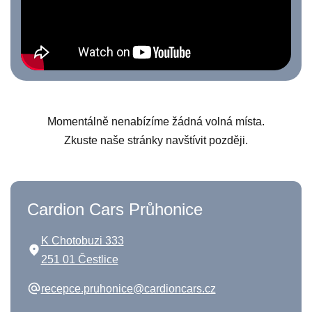
Momentálně nenabízíme žádná volná místa.
Zkuste naše stránky navštívit později.
Cardion Cars Průhonice
K Chotobuzi 333
251 01 Čestlice
recepce.pruhonice@cardioncars.cz