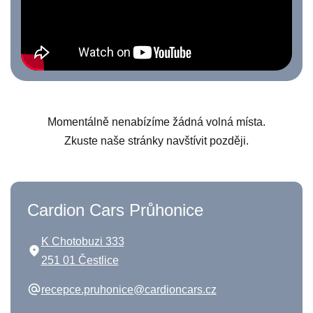
Momentálně nenabízíme žádná volná místa.
Zkuste naše stránky navštívit později.
Cardion Cars Průhonice
K Chotobuzi 333
251 01 Čestlice
recepce.pruhonice@cardioncars.cz