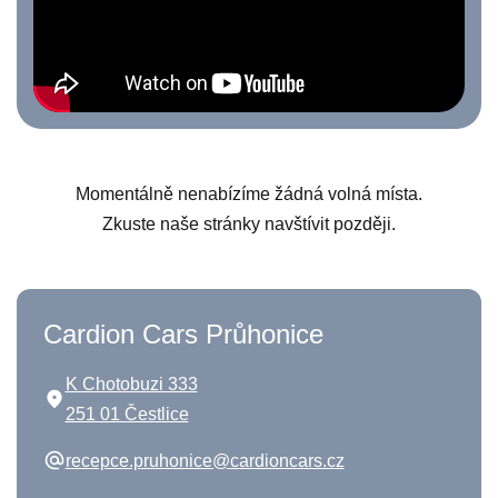
Momentálně nenabízíme žádná volná místa.
Zkuste naše stránky navštívit později.
Cardion Cars Průhonice
K Chotobuzi 333
251 01 Čestlice
recepce.pruhonice@cardioncars.cz